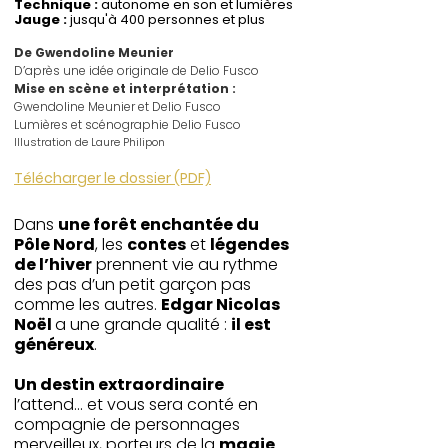
Technique :
autonome en son et lumières
Jauge :
jusqu'à 400 personnes et plus
De Gwendoline Meunier
D’après une idée originale de Delio Fusco
Mise en scène et interprétation :
Gwendoline Meunier et Delio Fusco
Lumières et scénographie Delio Fusco
Illustration de Laure Philipon
Télécharger le dossier (PDF)
Dans
une forêt enchantée du
Pôle Nord
, les
contes
et
légendes
de l’hiver
prennent vie au rythme
des pas d’un petit garçon pas
comme les autres.
Edgar Nicolas
Noël
a une grande qualité :
il est
généreux
.
Un destin extraordinaire
l’attend... et vous sera conté en
compagnie de personnages
merveilleux, porteurs de la
magie