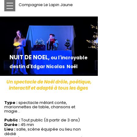
Compagnie Le Lapin Jaune
NUIT DE NOEL,
ou l'incroyable
destin d'Edgar Nicolas Noël
Un spectacle de Noël drôle, poétique,
interactif et
adapté à tous les âges
Type :
spectacle mêlant conte,
marionnettes de table, chansons et
magie...
Public :
Tout public (à partir de 3 ans)
Durée :
45 min
Lieu :
salle, scène équipée ou lieu non
dédié