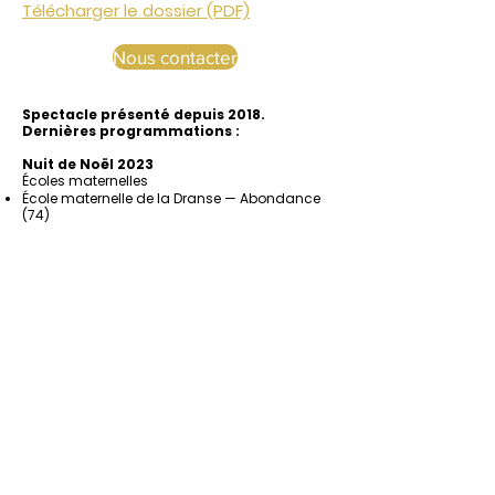
Télécharger le dossier (PDF)
Nous contacter
Spectacle présenté depuis 2018.
Dernières programmations :
Nuit de Noël 2023
Écoles maternelles
École maternelle de la Dranse — Abondance
(74)
École maternelle Le Lacha — Annecy (74)
École maternelle de Voglans — Voglans (73)
École maternelle Olympe de Gouges —
Ambérieu-en-Bugey (01)
École maternelle de Passy – secteur Jonction
— Passy (74)
Écoles primaires
École primaire de Farins — Farens (01)
École primaire de Val Thorens — Val Thorens
(73)
École primaire Jean Constantin —
Chamonix-Mont-Blanc (74)
École primaire d’Andilly — Andilly (74)
École primaire de Ballaison — Ballaison (74)
École du Jorand — Reignier-Ésery (74)
Ecole Saint-Bernadette, Cluses (74)