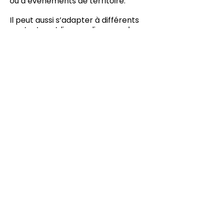
ou d’événements de territoire.
Il peut aussi s’adapter à différents
contextes et lieux, en lien avec les
équipes accueillantes.
« Le pouvoir est inévitable mes amis
car il est indissociable de l’acte
d’exister et de s’accomplir. Comme
on ne peut pas échapper à ce
monde, on ne peux pas échapper au
pouvoir. »