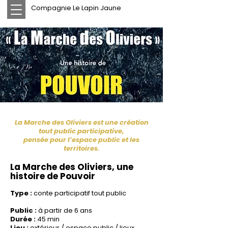
Compagnie Le Lapin Jaune
La Marche des Oliviers est une création
tout public participative,
pensée pour l’espace public et les
territoires.
La Marche des Oliviers, une
histoire de Pouvoir
Type :
conte participatif tout public
Public :
à partir de 6 ans
Durée :
45 min
Lieu :
extérieur / espace public / lieux